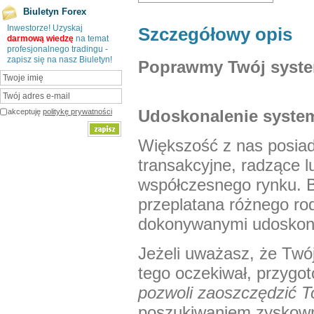
Biuletyn Forex
Inwestorze! Uzyskaj
Szczegółowy opis
darmową wiedzę
na temat
profesjonalnego tradingu -
zapisz się na nasz Biuletyn!
Poprawmy Twój syst
Udoskonalenie system
akceptuję
politykę prywatności
Większość z nas posia
transakcyjne, radzące l
współczesnego rynku. 
przeplatana różnego rod
dokonywanymi udoskona
Jeżeli uważasz, że Twó
tego oczekiwał, przygot
pozwoli zaoszczędzić T
poszukiwaniem zyskown