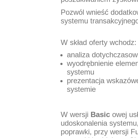
Pozwól wnieść dodatko
systemu transakcyjnego
W skład oferty wchodz:
analiza dotychczaso
wyodrębnienie elemen
systemu
prezentacja wskazów
systemie
W wersji
Basic
owej us
udoskonalenia systemu
poprawki, przy wersji F