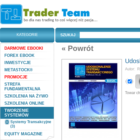
KATEGORIE
SZUKAJ
« Powrót
DARMOWE EBOOKI
FOREX EBOOK
Udosk
INWESTYCJE
Autor:
R
METASTOCK®
PROMOCJE
STREFA
FUNDAMENTALNA
Towar ch
SZKOLENIA NA ŻYWO
SZKOLENIA ONLINE
TWORZENIE
SYSTEMÓW
Systemy Transakcyjne
(3)
EQUITY MAGAZINE